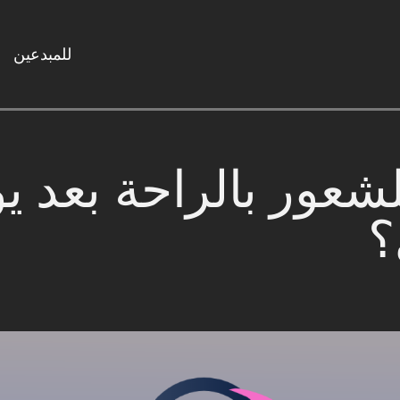
للمبدعين
شعور بالراحة بعد ي
؟