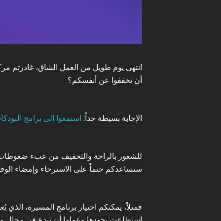
انتهى يوم طويل من العمل الشاق، غادرتم مرك
أن تخففوا عن أنفسكم؟
الإجابة بسيطة جداً:
استمعوا الى برامج البودك
للشعور بالراحة والتخفيف من عبء ضغوطات ال
ستساعدكم حتماً على الاسترخاء وإمضاء الوقت
فمثلاً، يمكنكم اختيار برنامج المسيرة، الذ
استطاعت بجهدها وعملها أن تبدع في مجال مع