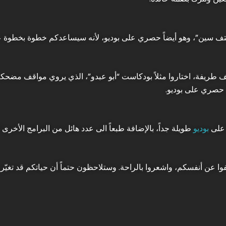
ييتف سين”، وهو أيضاً حصري على بوديو، لأنه سيساعدكم خطوة بخطوة عل
 طريفة، اختاروا مثلاً بودكاست “أبو عبدو”، الذي يروي مواقف مضحكة
ل حصري على بوديو.
 على
بوديو
طويلة جداً، بالإضافة طبعاً الى عدد هائل من البرامج الأخرى 
وا عن أنفسكم، واشعروا بالراحة. وستلاحظون حتماً أن حياتكم قد تغيّر