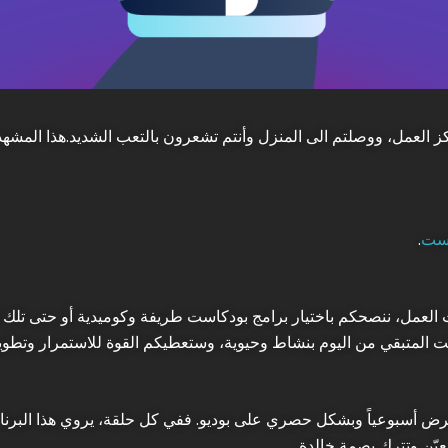
ز العمل، ووصلتم الى المنزل وأنتم تشعرون بالتعب الشديد.هذا المشهد
است
.
عمل، ننصحكم باختيار برامج بودكاست طريفة وكوميدية أو حتى تلك ا
 المتبقي من اليوم بنشاط وحيوية، وستعطيكم القوة للاستمرار وتطوير 
ي يُعرض أسبوعياً وبشكل حصري على بوديو. ففي كل حلقة، يروي هذا الب
يّن وتترك بصمة خالدة.