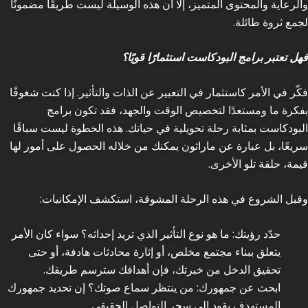
والرعاية والمحتوى المتميز، إلا أن هذه الوسيلة ليست طريقًا مضمونًا
لجمع ثروة طائلة.
فهل تعتبر برامج البودكاست استثمارًا قويًا؟
فكّر في الأمر كاستثمار في التعبير عن الذات والتأثير. إذا كنت شغوفًا
بفكرة ما ومستعدًا لتخصيص الوقت والجهد، فقد تكون برامج
البودكاست بمثابة رحلة تحويلية في حياتك. هذه الخطوة ليست سباقًا
سريعًا، بل عبارة عن ماراثون يمكنك من خلاله الحصول على أمور لها
قيمة، حلقة تلو الأخرى.
وقبل الشروع في هذه الرحلة المشوقة، استكشف الإمكانيات:
حدّد رؤيتك: ما هو نوع التأثير الذي تريد إحداثه؟ سواء كان الأمر
يتعلق ببناء مجتمع مخلص، أو إثارة محادثات هادفة، أو حتى
تحقيق الدخل من خبرتك، فإن أهدافك سترسم طريقك.
ابحث عن جمهورك: من ينتظر سماع صوتك؟ إن تحديد جمهورك
المستهدف يقود الى سحر التواصل الحقيقي.