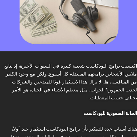
اكتسبت برامج البودكاست شعبية كبيرة في السنوات الأخيرة، إذ يتابع
ملايين الأشخاص برامجهم المفضلة كل أسبوع. ولكن مع وجود الكثير
من المنافسة، هل لا يزال هذا الاستثمار قويًا للمبدعين والشركات
لجذب الجمهور؟ الجواب، مثل معظم الأشياء في الحياة، هو: الأمر
يختلف حسب المعطيات.
الحالة الصعودية للبودكاست
هناك أسباب عدة للتفكير بأن برامج البودكاست استثمار جيد. أولاً،
جمهور البودكاست ينمو ويزيد بسرعة. في الولايات المتحدة وحدها،