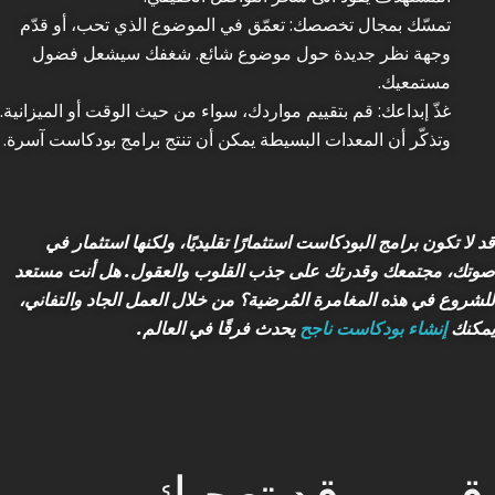
تمسّك بمجال تخصصك: تعمّق في الموضوع الذي تحب، أو قدّم
وجهة نظر جديدة حول موضوع شائع. شغفك سيشعل فضول
مستمعيك.
غذّ إبداعك: قم بتقييم مواردك، سواء من حيث الوقت أو الميزانية.
وتذكّر أن المعدات البسيطة يمكن أن تنتج برامج بودكاست آسرة.
قد لا تكون برامج البودكاست استثمارًا تقليديًا، ولكنها استثمار في
صوتك، مجتمعك وقدرتك على جذب القلوب والعقول. هل أنت مستعد
للشروع في هذه المغامرة المُرضية؟ من خلال العمل الجاد والتفاني،
يمكنك
إنشاء بودكاست ناجح
يحدث فرقًا في العالم.