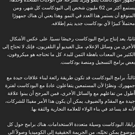
يستمع أكثر من 62 مليون شخص إلى البودكاست كل شهر، ومن
المتوقع أن يستمر هذا العدد في النمو. وهذا يعني أن هناك جمهورًا
محتملاً كبيرًا لأي بودكاست جديد يتم إطلاقه.
ثانيًا، يعد إنتاج برامج البودكاست رخيصًا نسبيًا. على عكس الأشكال
الأخرى من وسائل الإعلام، مثل الفيديو أو التلفزيون، فإنك لا تحتاج إلى
الكثير من المعدات باهظة الثمن للبدء. كل ما تحتاجه هو ميكروفون،
بعض برامج التسجيل ومنصة بودكاست.
ثالثاً، برامج البودكاست قد تكون طريقة رائعة لبناء علاقات جيدة مع
جمهورك. ونظرًا لأن المستمعين يتفاعلون عادةً مع البودكاست لفترة
أطول من تفاعلهم مع والسائل الأخرى، فمن المرجح أن يبنوا علاقة
جيدة مع المقدّم والضيوف. يمكن أن يكون هذا الأمر مفيدًا للشركات،
لأنه قد يساعد في بناء الولاء للعلامة التجارية والثقة بها.
رابعًا، البودكاست وسيلة متعددة الاستخدامات. هناك برامج حول كل
موضوع يمكن تخيّله، من الجريمة الحقيقية إلى الكوميديا وصولاً الى