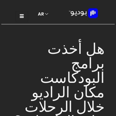
AR
EN
هل أخذت
برامج
البودكاست
مكان الراديو
خلال الرحلات