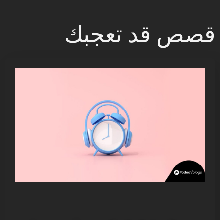
قصص قد تعجبك