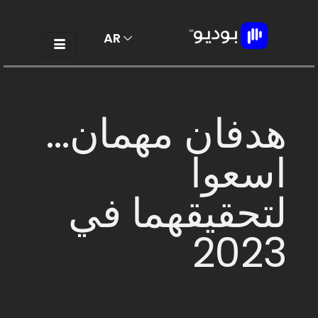
AR
EN
هدفان مهمان…
اسعوا
لتحقيقهما في
2023