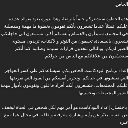
الخاص.
هذه الخطوة ستشعركم حتماً بالرضا، وهذا بدوره يعود بفوائد عديدة
عليكم. فمثلاً عندما تشعرون بأنكم تقومون بخطوة ما مهمة ومفصلية
في المجتمع، ستبدأون بالاهتمام بأنفسكم أكثر، تستمعون الى حاجاتكم،
تشعرون بالسعادة، تخففون من التوتر والاكتئاب، تزيدون مستوى
الصبر لديكم، وبالتالي تتخذون قرارات سليمة وصائبة. كما أنكم
ستحسّنون من علاقاتكم مع الناس من حولكم.
إعداد برنامج البودكاست الخاص بكم، سيساعدكم على كسر الحواجز
التي تعيشونها في حياتكم، وتحرير أنفسكم من القيود التي تفرضها
عليكم المجتمعات، فتشعرون أنكم أفراد فاعلون وتقومون بأدوار مهمة
لتغيير المجتمعات وتحسينها.
باختصار، إعداد البودكاست هو أمر مهم لكل شخص في الحياة ليخفف
عن نفسه، يعبّر عن رأيه ويشارك معرفته وثقافته في مجال عمله مع
غيره.