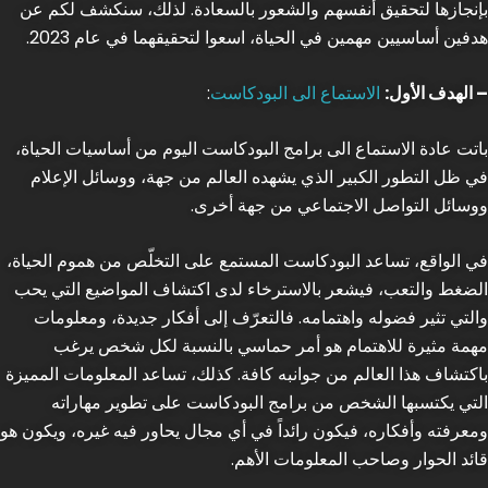
بإنجازها لتحقيق أنفسهم والشعور بالسعادة. لذلك، سنكشف لكم عن
هدفين أساسيين مهمين في الحياة، اسعوا لتحقيقهما في عام 2023.
– الهدف الأول:
الاستماع الى البودكاست
:
باتت عادة الاستماع الى برامج البودكاست اليوم من أساسيات الحياة،
في ظل التطور الكبير الذي يشهده العالم من جهة، ووسائل الإعلام
ووسائل التواصل الاجتماعي من جهة أخرى.
في الواقع، تساعد البودكاست المستمع على التخلّص من هموم الحياة،
الضغط والتعب، فيشعر بالاسترخاء لدى اكتشاف المواضيع التي يحب
والتي تثير فضوله واهتمامه. فالتعرّف إلى أفكار جديدة، ومعلومات
مهمة مثيرة للاهتمام هو أمر حماسي بالنسبة لكل شخص يرغب
باكتشاف هذا العالم من جوانبه كافة. كذلك، تساعد المعلومات المميزة
التي يكتسبها الشخص من برامج البودكاست على تطوير مهاراته
ومعرفته وأفكاره، فيكون رائداً في أي مجال يحاور فيه غيره، ويكون هو
قائد الحوار وصاحب المعلومات الأهم.