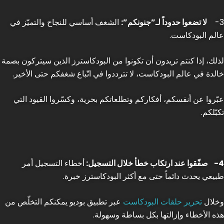
3-
لا تضعوا حدوداً لـ”جنونكم”:
الشغف أساسي للنجاح والتميّز في
عالم البودكاست.
لذلك، إذا كنتم تريدون أن تكونوا من البودكاسترز الذين سيتركون بصمة
خالدة في عالم البودكاست، لا تترددوا في اتّباع شغفكم حتى الأخير.
عبّروا عن أنفسكم، أفكاركم وتطلعاتكم بحرية، وكسّروا القيود التي
تكبّلكم.
4-
صفّقوا عند ارتكاب خطأ خلال التسجيل:
أخطاء التسجيل أمر
طبيعي يحدث دائماً حتى مع أكثر البودكاسترز خبرة.
وخلال
تحرير حلقات البودكاست
عبر تطبيق بوديو يمكنكم التخلّص من
هذه الأخطاء وإزالتها بكل بساطة وسهولة.