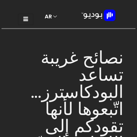
AR
EN
نصائح غريبة
تساعد
البودكاسترز...
اتّبعوها لأنها
تقودكم إلى