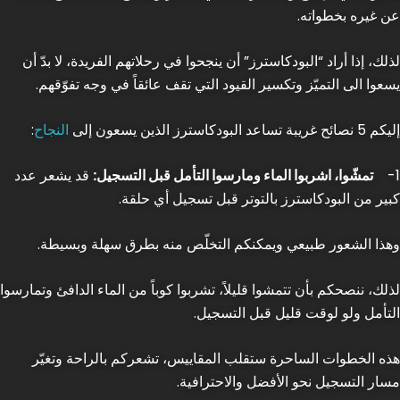
عن غيره بخطواته.
لذلك، إذا أراد “البودكاسترز” أن ينجحوا في رحلاتهم الفريدة، لا بدّ أن
يسعوا الى التميّز وتكسير القيود التي تقف عائقاً في وجه تفوّقهم.
إليكم 5 نصائح غريبة تساعد البودكاسترز الذين يسعون إلى
النجاح
:
1-
تمشّوا، اشربوا الماء ومارسوا التأمل قبل التسجيل:
قد يشعر عدد
كبير من البودكاسترز بالتوتر قبل تسجيل أي حلقة.
وهذا الشعور طبيعي ويمكنكم التخلّص منه بطرق سهلة وبسيطة.
لذلك، ننصحكم بأن تتمشوا قليلاً، تشربوا كوباً من الماء الدافئ وتمارسوا
التأمل ولو لوقت قليل قبل التسجيل.
هذه الخطوات الساحرة ستقلب المقاييس، تشعركم بالراحة وتغيّر
مسار التسجيل نحو الأفضل والاحترافية.