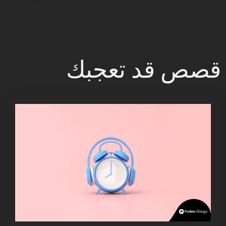
قصص قد تعجبك