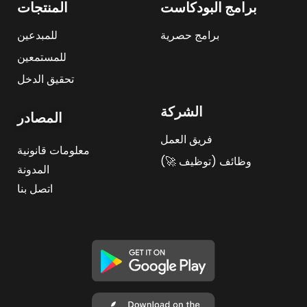
برامج البودكاست
المنتجات
برامج حصرية
للمبدعين
للمستمعين
تحقيق الدخل
الشركة
المصادر
فريق العمل
معلومات قانونية
وظائف (توظيف 🚀)
المدونة
اتصل بنا