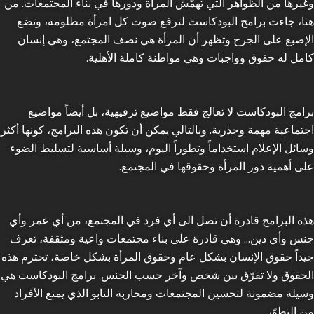
وغيرها من الظواهر التي تهمّش المرأة ودورها في بناء المجتمعات. من
هنا، جاءت برامج البودكاست لترفع صوت كل امرأة مظلومة، وتضع
الإصبع على الجرح وتظهر أن المرأة هي نصف المجتمع، وهي إنسان
كامل له حقوق وواجبات وهي مواطنة كاملة الأهلية.
برامج البودكاست لا تعالج فقط مواضيع ترفيهية، بل أيضاً مواضيع
اجتماعية مهمة وجذرية. وبالتالي يمكن أن تكون هذه البرامج، كونها أكثر
وسائل الإعلام استخداماً وتطوراً اليوم، وسيلة أساسية لتسليط الضوء
على أهمية دور المرأة وحقوقها في المجتمع.
هذه البرامج قادرة أن تصل الى أي فرد في المجتمع، من أي عمر وأي
جنس وأي دين… وهي قادرة على بناء مجتمعات واعية ومثقفة، تعرف
جيداً حقوق الإنسان بشكل عام وحقوق المرأة بشكل خاصة، تحترم هذه
الحقوق ولا تفرّق بين شخص وآخر حسب الجنس. برامج البودكاست هي
وسيلة مضمونة لتحسين المجتمعات ومحاربة التابو الذي يمنع الأفراد
من التطوّر.