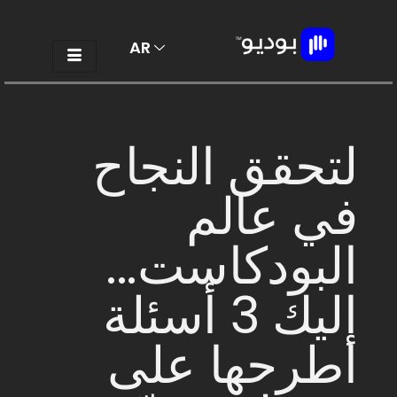
AR
EN
لتحقق النجاح
في عالم
البودكاست...
إليك 3 أسئلة
اطرحها على