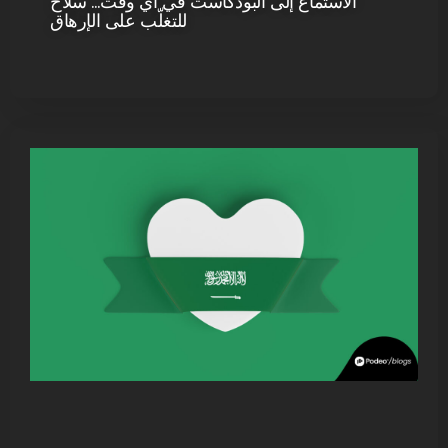
الاستماع إلى البودكاست في أي وقت… سلاح
للتغلّب على الإرهاق