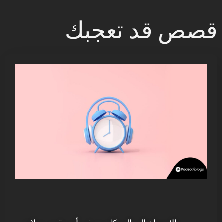
قصص قد تعجبك