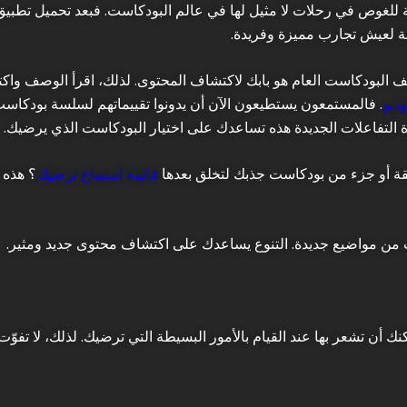
ة للغوص في رحلات لا مثيل لها في عالم البودكاست. فبعد تحميل تطبيق
ة لعيش تجارب مميزة وفريدة.
البودكاست العام هو بابك لاكتشاف المحتوى. لذلك، اقرأ الوصف واكت
وديو
. فالمستمعون يستطيعون الآن أن يدونوا تقييماتهم لسلسة بودكاست، 
ة التفاعلات الجديدة هذه تساعدك على اختيار البودكاست الذي يرضيك.
لقة أو جزء من بودكاست جذبك لتخلق بعدها
قائمة استماع ترضيك
؟ هذه 
 من مواضيع جديدة. التنوع يساعدك على اكتشاف محتوى جديد ومثير.
كنك أن تشعر بها عند القيام بالأمور البسيطة التي ترضيك. لذلك، لا تفوّ