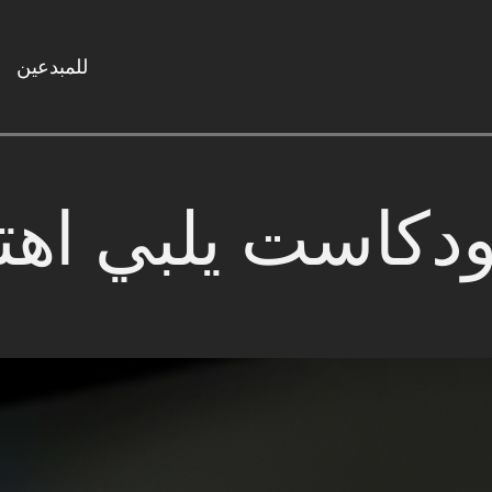
للمبدعين
ودكاست يلبي اهت