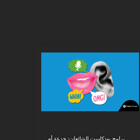
برامج بودكاست الشائعات: خدعة أم