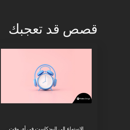
قصص قد تعجبك
الاستماع إلى البودكاست في أي وقت…