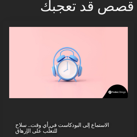
قصص قد تعجبك
الاستماع إلى البودكاست في أي وقت… سلاح
للتغلّب على الإرهاق