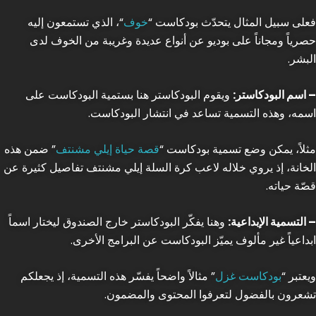
فعلى سبيل المثال يتحدّث بودكاست “
خوف
“، الذي تستمعون إليه
حصرياً ومجاناً على بوديو عن أنواع عديدة وغريبة من الخوف لدى
البشر.
– اسم البودكاستر:
ويقوم البودكاستر هنا بستمية البودكاست على
اسمه، وهذه التسمية تساعد في انتشار البودكاست.
مثلاً، يمكن وضع تسمية بودكاست “
قصة حياة إيلي مشنتف
” ضمن هذه
الخانة، إذ يروي خلاله لاعب كرة السلة إيلي مشنتف تفاصيل كثيرة عن
قصّة حياته.
– التسمية الإبداعية:
وهنا يفكّر البودكاستر خارج الصندوق ليختار اسماً
ابداعياً غير مألوف يميّز البودكاست عن البرامج الأخرى.
ويعتبر “
بودكاست غزل
” مثالاً واضحاً يفسّر هذه التسمية، إذ يجعلكم
تشعرون بالفضول لتعرفوا المحتوى والمضمون.