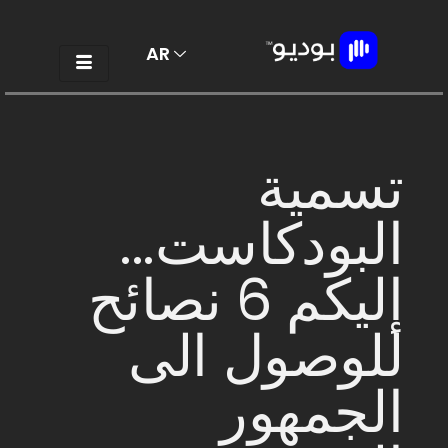
AR
EN
تسمية
البودكاست...
إليكم 6 نصائح
للوصول الى
الجمهور