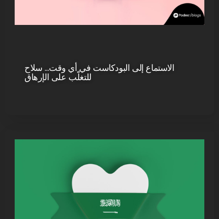
الاستماع إلى البودكاست في أي وقت… سلاح
للتغلّب على الإرهاق