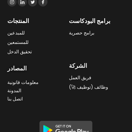
برامج البودكاست
المنتجات
برامج حصرية
للمبدعين
للمستمعين
تحقيق الدخل
الشركة
المصادر
فريق العمل
معلومات قانونية
وظائف (توظيف 🚀)
المدونة
اتصل بنا