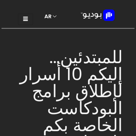
AR
EN
للمبتدئين...
إليكم 10 أسرار
لإطلاق برامج
البودكاست
الخاصة بكم