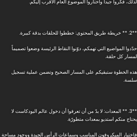
لذلك، فكّروا جيداً واختاروا الموضوع العام الأقرب إليكم.
**2. ** خريطة طريق المحتوى: خططوا للحلقات بدقة كبيرة.
حدّدوا المواضيع التي تهمكم، دوّنوا النقاط الرئيسة وضعوا تصميماً
لمسار كل حلقة.
هذه الخطوة ستبقيكم على المسار الصحيح وتضمن عملية تسجيل
سلسة.
**3. ** المعدات: لا بدّ من أن تعرفوا أن دخول عالم البودكاست لا
يحتاج منكم استديو بمعدات متطورّة.
فاختيار الميكروفون المناسب وسماعات الرأس الجيدة ووجود مساحة