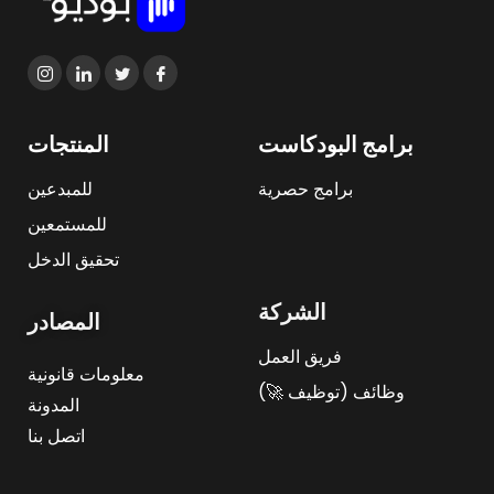
برامج البودكاست
المنتجات
برامج حصرية
للمبدعين
للمستمعين
تحقيق الدخل
الشركة
المصادر
فريق العمل
معلومات قانونية
وظائف (توظيف 🚀)
المدونة
اتصل بنا