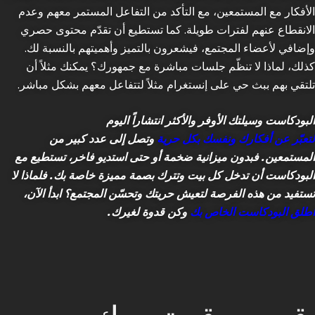
الأفكار مع المستمعين، مع التأكد من التفاعل المستمر معهم وعدم
الانقطاع عنهم لفترات طويلة. كما تستطيع أن تقدّم محتوى حصري
وإضافي لأعضاء المجتمع، فيشعرون بالتميز وأهميتهم بالنسبة لك.
كذلك، لماذا لا تنظّم جلسات مباشرة مع جمهورك؟ يمكنك مثلاً أن
تلتقي بهم ببث حي على إنستغرام مثلاً لتتفاعل معهم بشكل مباشر.
البودكاست وسيلتك الأوفر والأكثر انتشاراً اليوم
لتعبّر عن أفكارك ونفسك بكل حرية
وتصل إلى عدد كبير من
المستمعين. فبدون ميزانية ضخمة أو حتى استديو فاخر، تستطيع مع
البودكاست أن تدخل كل بيت وتترك بصمة مميزة خاصة بك. فلماذا لا
تستفيد من هذه الفرصة لتعيش حريتك وتحسّن المجتمع؟ ابدأ الآن،
أطلق البودكاست الخاص بك
وكن قدوة لغيرك.