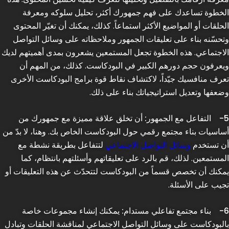
الخطوة تساعدك على فهم جمهورك أكثر، تحليل سلوكه ومعرفة
الحلقات أو المواضيع الأكثر استماعاً. كذلك، يمكنك أن تغيّر المحتوى
وتحسّنه بناء على تعليقات الجمهور وملاحظاته على وسائل التواصل
الاجتماعي. هذه الخطوة تجعل المستمعين يشعرون بمدى أهميتهم لديك
ويعرفون حجم دورهم الكبير في البودكاست. كذلك، من المهم أن
تعرف منافسيك جيّداً، لاكتشاف نقاط قوة برامج البودكاست الأخرى
وضعفها وتعديل استراتيجياتك بناء على ذلك.
5-
التفاعل مع الجمهور:
أن تخلق علاقة مميزة مع جمهورك من
أساسيات بناء مجتمع رقمي حول البودكاست الخاص بك. وهنا، لا بدّ من
أن تستخدم
وسائل التواصل الاجتماعي
لتتفاعل بطريقة نشطة مع
المستمعين. لذلك، قم بالرد على تعليقاتهم وأسئلتهم بانتظام، كما
يمكنك أن تخصص قسماً من البودكاست لتتحدّث عن هذه التعليقات أو
تجيب على الأسئلة.
6-
بناء مجتمع تفاعلي مستدام:
يمكنك إنشاء مجموعات خاصة
بالبودكاست على وسائل التواصل الاجتماعي لمناقشة الحلقات وتبادل