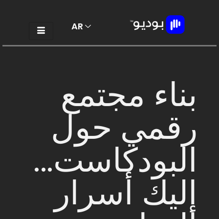
AR
EN
بناء مجتمع
رقمي حول
البودكاست...
إليك أسرار