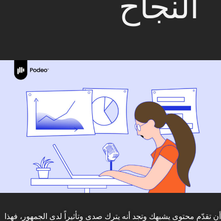
النجاح
أن تقدّم محتوى يشبهك وتجد أنه يترك صدى وتأثيراً لدى الجمهور، فهذا