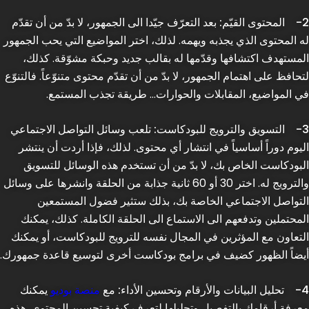
2-
المحتوى القيّم:
بعد التعرّف جيّدا الى الجمهور، لا بدّ من أن تقدّم
له المحتوى الذي يجذبه ويهمه. لذلك، اختر المواضيع التي يحب الجمهور
المستهدف اكتشافها وقدّمها له بقالب جديد وحبكة مشوّقة. كذلك،
لتحافظ على اهتمام الجمهور، لا بدّ من أن تقدّم محتوى متنوّعاً. فالتنوّع
في المواضيع، المقابلات والحوارات… طريقة تجذب المستمع.
3-
التسويق والترويج للبودكاست:
تلعب وسائل التواصل الاجتماعي
اليوم دوراً أساسياً في انتشار أي محتوى. لذلك، فإذا أردت أن ينتشر
البودكاست الخاص بك، لا بدّ من أن تستخدم هذه الوسائل للتسويق
والترويج له. اختر 30 أو 60 ثانية جذابة من الحلقة وانشرها على وسائل
التواصل الاجتماعي الخاصة بك، بذلك ستثير فضول المستمعين
المحتملين وتدفعهم الى الاستماع الى الحلقة الكاملة. كذلك، يمكنك
التعاون مع المؤثرين في المجال نفسه للترويج للبودكاست، أو يمكنك
أيضاً الظهور كضيف في برامج بودكاست أخرى لتوسيع قاعدة جمهورك.
4-
تحليل البيانات والأرقام وتحسين الأداء:
مع
منصة بوديو
يمكنك
معرفة أرقامك بالتفصيل وتحليلها لتعرف كيفية تحسين المحتوى. هذه