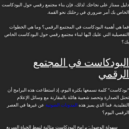
دليل ممتاز على نجاحك. لذلك، فإن بناء مجتمع رقمي حول البودكاست
الخاص بك أمر ضروري في رحلتك نحو القمة.
فما هي أهمية البودكاست في المجتمع الرقمي؟ وما هي الخطوات
التفصيلية التي عليك اتّبها لبناء مجتمع رقمي حول البودكاست الخاص
بك؟
البودكاست في المجتمع
الرقمي
“بودكاست” كلمة نسمعها بكثرة اليوم، إذ استطاعت هذه البرامج أن
تحتل الصدارة وتحصد شعبية هائلة بالمقارنة مع وسائل الإعلام
التقليدية. فما الذي يميز هذه
المدونات الصوتية
عن غيرها في العصر
الرقمي اليوم؟
سهولة الوصول:
برامج البودكاست مثالية لنمط الحياة السريع