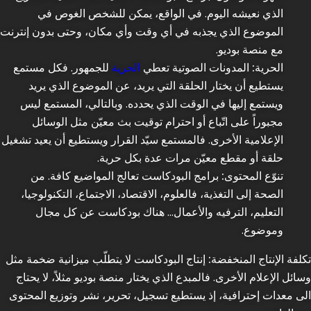
الذي نعيشه اليوم. في الواقع، يمكن للشخص الغوص في
الموضوع الذي يجذبه في أي وقت وأي مكان، وحتى بدون إنترنت
مع منصة بوديو.
الحرية:
المدونات الصوتية تعطي
الحرية
للجمهور. فكل مستمع
يستطيع أن يختار الحلقة التي يريد، عن الموضوع الذي يريد
ويستمع إليها في الوقت الذي يحدده. وبالتالي، المستمع ليس
مجبوراً على اتّباع أو احترام توقيت بث معيّن مثل الوسائل
الإعلامية الأخرى. فالمستمع سيّد القرار ويستطيع أن يعيد تشغيل
حلقة أو مقطع معيّن مرات عدة بكل حرية.
تنوّع المحتوى:
برامج البودكاست تعالج المواضيع كافة. من
الصحة إلى التغذية، فالعلوم، الاقتصاد، الاجتماع، التكنولوجيا،
التعليم، الترفيه والأعمال… هناك بودكاست عن كل مجال
وموضوع.
تكلفة الإنتاج المنخفضة:
إنتاج البودكاست لا يتطلّب ميزانية ضخمة مثل
وسائل الإعلام الأخرى. فالمبدع الذي يختار منصة بوديو مثلاً، لا يحتاج
الى معدات إحترافية، إذ يستطيع تسجيل، تحرير، نشر وتوزيع المحتوى