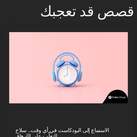
قصص قد تعجبك
الاستماع إلى البودكاست في أي وقت… سلاح
للتغلّب على الإرهاق