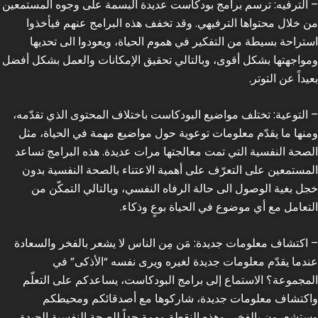
– الترفيه: ترسم برامج بودكاست عديدة البسمة على وجوه المستمعين
من خلال محتواها الترفيهي. وقد تخفف هذه البرامج عنهم فيأخذوا
استراحة بسيطة من التفكير في هموم الحياة، ويعودوا الى تحديها
ومواجهتها بشكل أقوى، وبالتالي تحقيق الإمكانات والعمل بشكل أفضل
بعيداً عن التوتر.
– التوعية: تختلف مواضيع البودكاست باختلاف المحتوى الذي تقدّمه،
ومنها ما يقدّم معلومات توعوية حول مواضيع مهمة في الحياة، مثل
الصحة النفسية التي تمت معالجتها مرات عديدة. هذه البرامج تساعد
المستمعين على التعرّف على أهمية الاعتناء بالصحة النفسية بدون
خجل بغية الوصول الى حالة الرفاه النفسي، وبالتالي التمكّن من
التعامل مع أي موضوع في الحياة بوعٍ وذكاء.
– اكتشاف معلومات جديدة: مَن مِن الناس لا يشعر بالفخر والسعادة
عندما يقدّم معلومات جديدة لغيره ويرى نفسه “الأذكى” في
المجموعة؟ الاستماع إلى برامج البودكاست، يساعدكم على التعلّم
واكتشاف معلومات جديدة، شاركوها مع أصدقائكم ومحيطكم
وستشعرون بالفخر، وهذه النقطة مهمة جداً للصحة النفسية الجيدة،