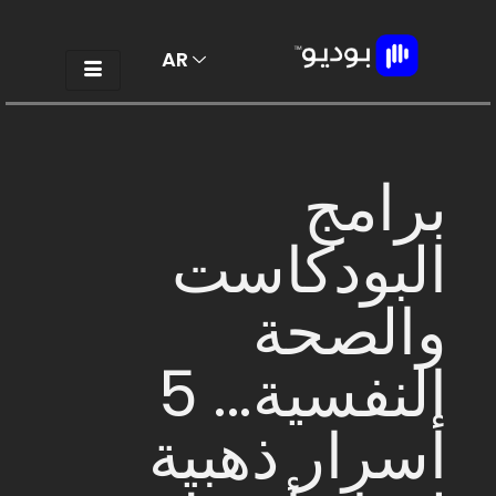
AR
EN
برامج
البودكاست
والصحة
النفسية... 5
أسرار ذهبية