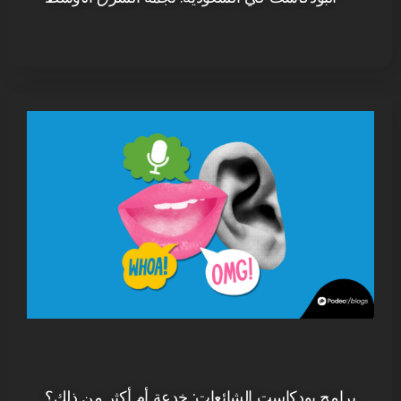
برامج بودكاست الشائعات: خدعة أم أكثر من ذلك؟