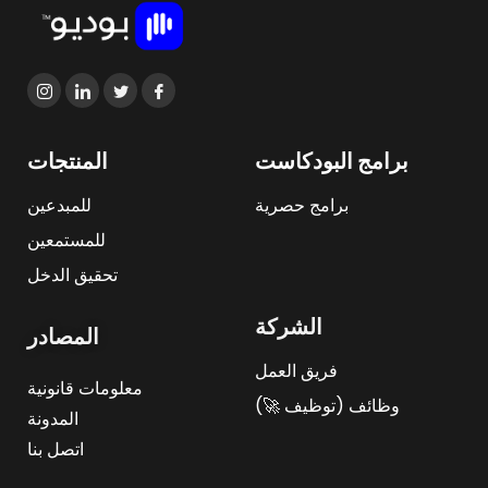
برامج البودكاست
المنتجات
برامج حصرية
للمبدعين
للمستمعين
تحقيق الدخل
الشركة
المصادر
فريق العمل
معلومات قانونية
وظائف (توظيف 🚀)
المدونة
اتصل بنا