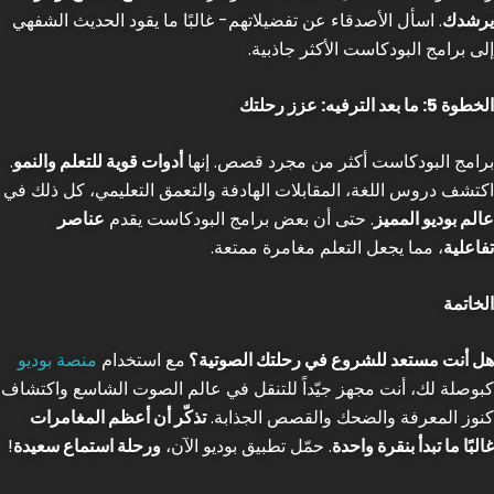
يرشدك
. اسأل الأصدقاء عن تفضيلاتهم- غالبًا ما يقود الحديث الشفهي
إلى برامج البودكاست الأكثر جاذبية.
الخطوة 5: ما بعد الترفيه: عزز رحلتك
برامج البودكاست أكثر من مجرد قصص. إنها
أدوات قوية للتعلم والنمو
.
اكتشف دروس اللغة، المقابلات الهادفة والتعمق التعليمي، كل ذلك في
عالم بوديو المميز
. حتى أن بعض برامج البودكاست يقدم
عناصر
تفاعلية
، مما يجعل التعلم مغامرة ممتعة.
الخاتمة
هل أنت مستعد للشروع في رحلتك الصوتية؟
مع استخدام
منصة بوديو
كبوصلة لك، أنت مجهز جيّداً للتنقل في عالم الصوت الشاسع واكتشاف
كنوز المعرفة والضحك والقصص الجذابة.
تذكّر أن أعظم المغامرات
غالبًا ما تبدأ بنقرة واحدة
. حمّل تطبيق بوديو الآن،
ورحلة استماع سعيدة
!