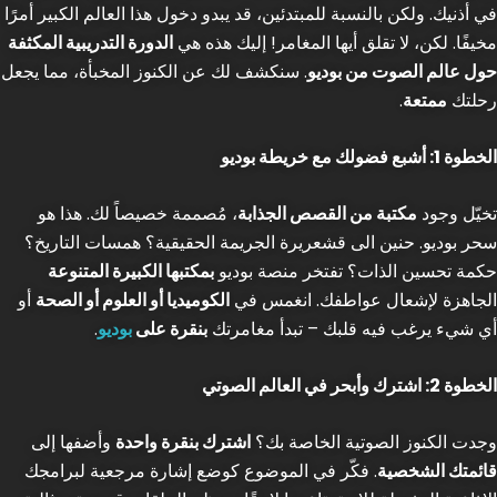
في أذنيك. ولكن بالنسبة للمبتدئين، قد يبدو دخول هذا العالم الكبير أمرًا
مخيفًا. لكن، لا تقلق أيها المغامر! إليك هذه هي
الدورة التدريبية المكثفة
حول عالم الصوت من بوديو
. سنكشف لك عن الكنوز المخبأة، مما يجعل
رحلتك
ممتعة
.
الخطوة 1: أشبع فضولك مع خريطة بوديو
تخيّل وجود
مكتبة من القصص الجذابة
، مُصممة خصيصاً لك. هذا هو
سحر بوديو. حنين الى قشعريرة الجريمة الحقيقية؟ همسات التاريخ؟
حكمة تحسين الذات؟ تفتخر منصة بوديو
بمكتبها الكبيرة المتنوعة
الجاهزة لإشعال عواطفك. انغمس في
الكوميديا أو العلوم أو الصحة
أو
أي شيء يرغب فيه قلبك – تبدأ مغامرتك
بنقرة على
بوديو
.
الخطوة 2: اشترك وأبحر في العالم الصوتي
وجدت الكنوز الصوتية الخاصة بك؟
اشترك بنقرة واحدة
وأضفها إلى
قائمتك الشخصية
. فكّر في الموضوع كوضع إشارة مرجعية لبرامجك