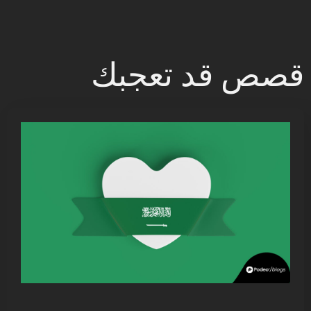
قصص قد تعجبك