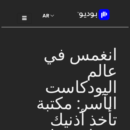
AR
EN
انغمس في
عالم
البودكاست
الآسر: مكتبة
تأخذ أذنيك