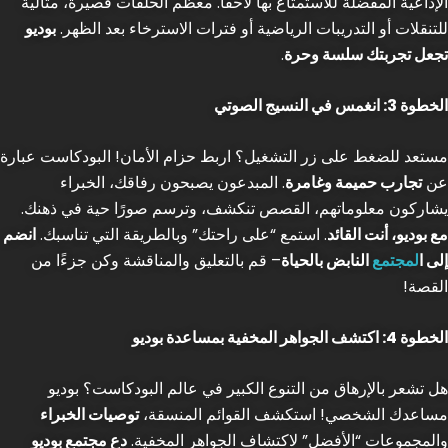
الإذاعية المفضلة للاستمتاع بها لاحقًا. معظم الحلقات قصيرة، مثالية
للتنقلات أو التدريبات الرياضية أو فترات الاسترخاء بعد الظهر.
بوديو
تجعل تجربتك سلسة وحرة
.
الخطوة 3: انغمس في النسيج الصوتي
مستعد للضغط على زر التشغيل؟ اربط حزام الأمان! البودكاست عبارة
عن
تجارب حميمة وغامرة
. المبدعون يصبحون رفاقك، الخبراء
يشاركون معلوماتهم، القصص تنكشف، وترسم صورًا حية في ذهنك.
مع بوديو، أنت القائد
. استمع “على راحتك” وبالطريقة التي تناسبك.
انضم
إلى ا
لمجتمع
النابض بالحياة
– قم بالتعليق والمناقشة وكن جزءًا من
القصة!
الخطوة 4: اكتشف الجواهر المخفية بمساعدة بوديو
هل تشعر بالإرهاق من التنوع الكبير في عالم البودكاست؟ بوديو
مساعدك الشخصي! استكشف القوائم المنسقة،
توصيات الخبراء
والمجموعات “الأفضل” لاكتشاف الجواهر المخفية.
دع مجتمع بوديو