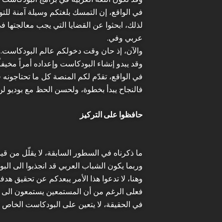
في الواقع، إن التمسك بلغتكم وسيلة آمنة ل
لذلك، ابحثوا عن القضايا التي يجب معالجتها ف
عربي وفي.
والآن، إذ حان وقت دخولكم عالم البودكاست. ل
وقد يبدو إنشاء البودكاست وإعداده أمراً مخيف
في الواقع، تقدّم لكم المنصة كل ما تحتاجونه
فالنجاح يبدأ بخطوة، ولحسن الحظ مع بوديو لن
حافظوا على التركيز
ما ذكرناه في السطور السابقة، لا يقلّل من قيم
وربما يكون الشباب العربي قد انجذبوا الى الب
وهنا، لا تدعوا هذا الأمر يبعدكم عن تحقيق هدف
فعلى الرغم من أن المستمعين يستمعون الى البو
في الحقيقة، لا يتعين على البودكاست الخاص بك