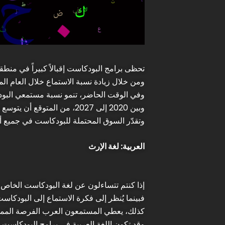
تحظى برامج البودكاست إقبالاً كبيراً في منطق
ومن خلال زيادة نسبة الاستماع خلال العام الم
وفي الوقت الحاضر، تنمو نسبة مستمعي البودكاست في المت
وبين 2020 إلى 2027، من المتوقع أن يتوسع سوق البودكاست العالمي بمعدل نمو سنوي مركب (CAGR) بنسبة 27.5 في المئة.
وتقدّر السوق المحتملة للبودكاست في جميع أنحاء العالم بـ
العربية: لغة الإرث
إذا كنتم تتساءلون عن لغة البودكاست الخاص بك
فبينما يُنظر إلى فكرة الاستماع إلى البودكا
كذلك، يعطي المستمعون العرب الفرصة المميزة 
وقد تكون اللغة العربية في برامج البودكاست