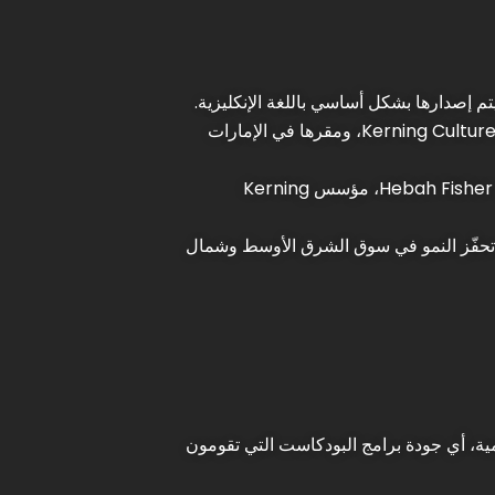
 إصدارها بشكل أساسي باللغة الإنكليزية.
وعلى الرغم من أنه لا يوجد سوى قائمة جزئية لبرامج البودكاست في منطقة الشرق الأوسط وشمال إفريقيا، إلا أن Kerning Cultures، ومقرها في الإمارات
وبحسب Kerning Cultures، فهناك نحو 75 بودكاست مباشراً في المنطقة، سواء باللغة العربية أو الإنكليزية. ويقول Hebah Fisher، مؤسس Kerning
أن تحفّز النمو في سوق الشرق الأوسط وشمال
همية، أي جودة برامج البودكاست التي تقومون