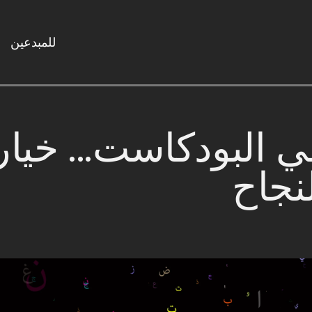
للمبدعين
في البودكاست... خيا
لنجاح