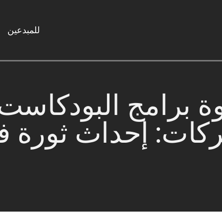
للمبدعين
 برامج البودكاست 
كات: إحداث ثورة ف