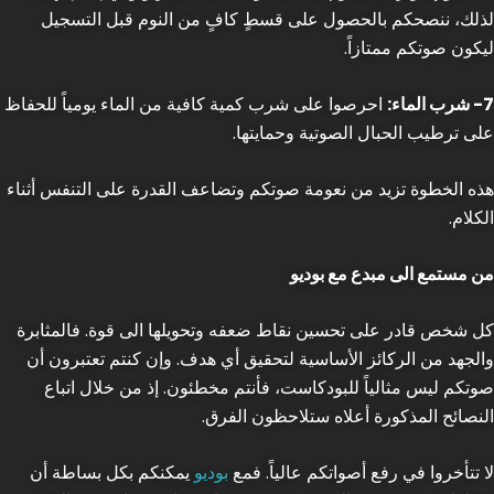
لذلك، ننصحكم بالحصول على قسطٍ كافٍ من النوم قبل التسجيل
ليكون صوتكم ممتازاً.
7- شرب الماء:
احرصوا على شرب كمية كافية من الماء يومياً للحفاظ
على ترطيب الحبال الصوتية وحمايتها.
هذه الخطوة تزيد من نعومة صوتكم وتضاعف القدرة على التنفس أثناء
الكلام.
من مستمع الى مبدع مع بوديو
كل شخص قادر على تحسين نقاط ضعفه وتحويلها الى قوة. فالمثابرة
والجهد من الركائز الأساسية لتحقيق أي هدف. وإن كنتم تعتبرون أن
صوتكم ليس مثالياً للبودكاست، فأنتم مخطئون. إذ من خلال اتباع
النصائح المذكورة أعلاه ستلاحظون الفرق.
لا تتأخروا في رفع أصواتكم عالياً. فمع
بوديو
يمكنكم بكل بساطة أن