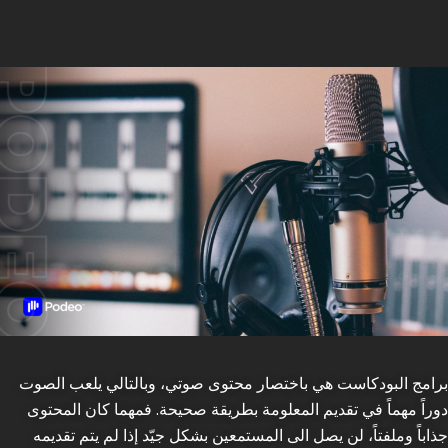
برامج البودكاست هي باختصار محتوى صوتي، وبالتالي يلعب الصوت
دوراً مهماً في تقديم المعلومة بطريقة صحيحة. فمهما كان المحتوى
جذاباً وملفتاً، لن يصل الى المستمعين بشكل جيّد إذا لم يتم تقديمه