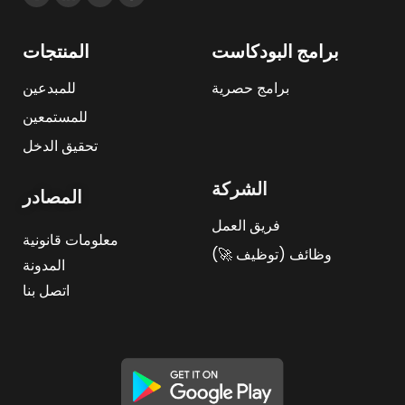
برامج البودكاست
المنتجات
برامج حصرية
للمبدعين
للمستمعين
تحقيق الدخل
الشركة
المصادر
فريق العمل
معلومات قانونية
وظائف (توظيف 🚀)
المدونة
اتصل بنا