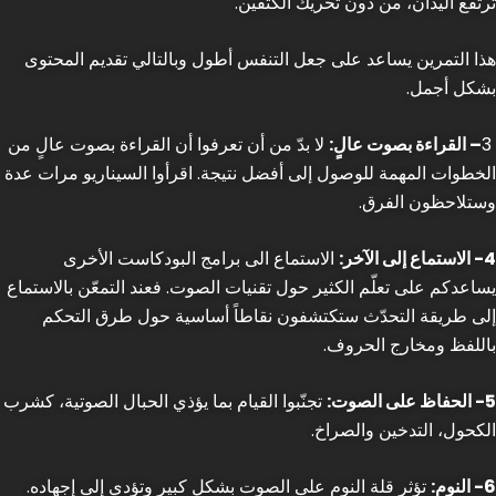
ترتفع اليدان، من دون تحريك الكتفين.
هذا التمرين يساعد على جعل التنفس أطول وبالتالي تقديم المحتوى
بشكل أجمل.
3
– القراءة بصوت عالٍ:
لا بدّ من أن تعرفوا أن القراءة بصوت عالٍ من
الخطوات المهمة للوصول إلى أفضل نتيجة. اقرأوا السيناريو مرات عدة
وستلاحظون الفرق.
4- الاستماع إلى الآخر:
الاستماع الى برامج البودكاست الأخرى
يساعدكم على تعلّم الكثير حول تقنيات الصوت. فعند التمعّن بالاستماع
إلى طريقة التحدّث ستكتشفون نقاطاً أساسية حول طرق التحكم
باللفظ ومخارج الحروف.
5- الحفاظ على الصوت:
تجنّبوا القيام بما يؤذي الحبال الصوتية، كشرب
الكحول، التدخين والصراخ.
6- النوم:
تؤثر قلة النوم على الصوت بشكل كبير وتؤدي إلى إجهاده.