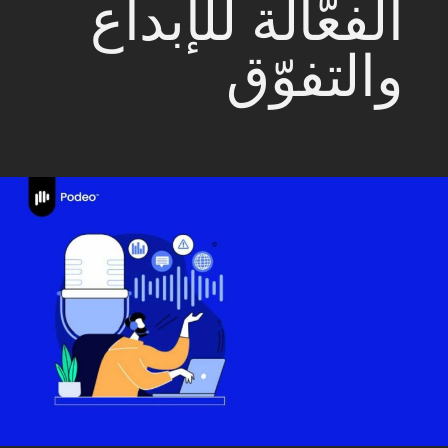
الفعّالة للإبداع
والتفوّق