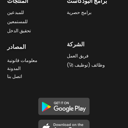
برامج البودكاست
المنتجات
برامج حصرية
للمبدعين
للمستمعين
تحقيق الدخل
الشركة
المصادر
فريق العمل
معلومات قانونية
وظائف (توظيف 🚀)
المدونة
اتصل بنا