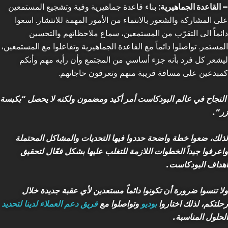
– القاعدة الجماهيرية:
بناء قاعدة جماهيرية وفية وتشجيع المستمعين
على المشاركة والشعور بالانتماء من الأمور المهمة للانتشار. اسعوا
دائماً الى التقرّب من المستمعين، سماع ملاحظاتهم والتحسين
المستمر. تواصلوا دائماً مع القاعدة الجماهيرية وتفاعلوا مع المستمعين،
ليشعر كل فرد بأنه جزء أساسي من المجتمع وأن رأيه مهم وأنكم
كمبدعين على مسافة قريبة منهم وتعرفون حاجاتهم.
النجاح في عالم البودكاست أمر أكيد ومضمون ولكنه لا يحصل “بكبسة
زر”.
لذلك، ضعوا خطة واضحة حددوا فيها التحديات والمشاكل المحتملة
واعرفوا جيداً الخطوات اللازمة للتغلب عليها بشكل فعّال لتحقيق
أهداف البودكاست.
ولا تنسوا ضرورة أن تكونوا دائماً مستعدين لأي عقبة جديدة خلال
رحلتكم، لذلك اختاروا
بوديو
وتواصلوا مع
فريق دعم العملاء لدينا لتحديد
الحلول المناسبة.