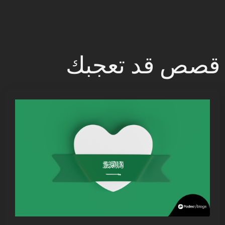
قصص قد تعجبك