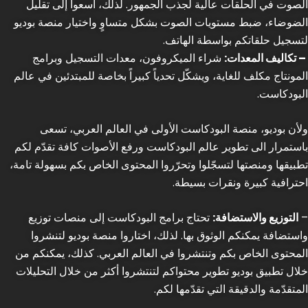
الصوت في الحلقات عالية لجذب الجمهور. لذلك، اسعوا إلى تقليل
الضوضاء، ضبط مستويات الصوت بشكل متساوٍ واختيار منصة بوديو
لتسجيل حلقاتكم بواسطة الهاتف.
– تكاليف المعدات:
شراء الميكروفون، معدات التسجيل وبرامج
المونتاج مكلف للغاية، ويشكّل تحدياً كبيراً بخاصة للمبتدئين في عالم
البودكاست.
ولأن بوديو، منصة البودكاست الأولى في العالم العربي، تسعى
باستمرار الى تطوير عالم البودكاست ورفع الأصوات كافة تقدّم لكم
تطبيقها ومنصتها لتسجّلوا وتحرّروا المحتوى الخاص بكم بسهولة تامة،
احترافية كبيرة ونقرات بسيطة.
–
التوزيع والاستضافة:
تحتاج برامج البودكاست إلى منصات توزيع
واستضافة يمكنكم الوثوق بها. لذلك، اختاروا منصة بوديو لتنشروا
المحتوى الخاص بكم وتنتشروا في العالم العربي. كذلك، يمكنكم من
خلال تطبيق بوديو تطوير محتواكم لتنتشروا أكثر من خلال التحليلات
المتقدّمة والدقيقة التي تقدّمها لكم.