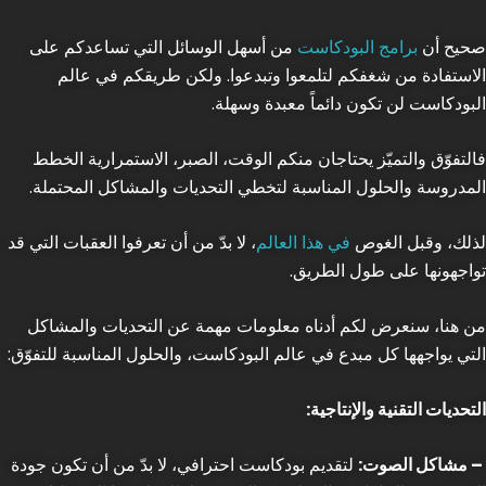
صحيح أن
برامج البودكاست
من أسهل الوسائل التي تساعدكم على
الاستفادة من شغفكم لتلمعوا وتبدعوا. ولكن طريقكم في عالم
البودكاست لن تكون دائماً معبدة وسهلة.
فالتفوّق والتميّز يحتاجان منكم الوقت، الصبر، الاستمرارية الخطط
المدروسة والحلول المناسبة لتخطي التحديات والمشاكل المحتملة.
لذلك، وقبل الغوص
في هذا العالم
، لا بدّ من أن تعرفوا العقبات التي قد
تواجهونها على طول الطريق.
من هنا، سنعرض لكم أدناه معلومات مهمة عن التحديات والمشاكل
التي يواجهها كل مبدع في عالم البودكاست، والحلول المناسبة للتفوّق:
التحديات التقنية والإنتاجية:
– مشاكل الصوت:
لتقديم بودكاست احترافي، لا بدّ من أن تكون جودة