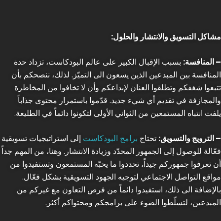
مشاكل التسويق والانتشار والحلول:
– المنافسة:
بسبب الإقبال الكبير على عالم البودكاست، تزداد حدة
المنافسة بين المبدعين الذين يسعون الى التميّز. لذلك، ننصحكم بأن
تتبعوا شغفكم وتطلقوا العنان لإبداعكم وأن لا تخافوا من المخاطرة
والمجازفة في تقديم أي شيء جديد. قدّموا باستمرار محتوى جذاباً
يلفت انتباه المستمعين من الثواني الأولى لتكونوا دائماً في الطليعة.
– الترويج والتسويق:
تحتاج
برامج البودكاست
إلى استراتيجيات تسويقية
فعّالة للوصول إلى الجمهور المحدّد وزيادة الانتشار. وهنا، من المهم جداً
أن تعرفوا جمهوركم جيداً، تحددوا ما يحبّه المستمعون وتستفيدوا من
مواقع التواصل الاجتماعي لتوجيه الجهود التسويقية بشكل فعّال.
بالإضافة الى ذلك، استفيدوا دائماً من فرص التعاون مع غيركم من
المبدعين، لتسلّطوا الضوء على برامجكم ومحتواكم أكثر.