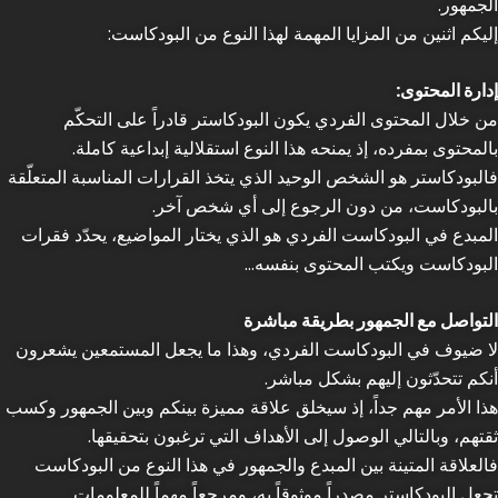
الجمهور.
إليكم اثنين من المزايا المهمة لهذا النوع من البودكاست:
إدارة المحتوى:
من خلال المحتوى الفردي يكون البودكاستر قادراً على التحكّم
بالمحتوى بمفرده، إذ يمنحه هذا النوع استقلالية إبداعية كاملة.
فالبودكاستر هو الشخص الوحيد الذي يتخذ القرارات المناسبة المتعلّقة
بالبودكاست، من دون الرجوع إلى أي شخص آخر.
المبدع في البودكاست الفردي هو الذي يختار المواضيع، يحدّد فقرات
البودكاست ويكتب المحتوى بنفسه…
التواصل مع الجمهور بطريقة مباشرة
لا ضيوف في البودكاست الفردي، وهذا ما يجعل المستمعين يشعرون
أنكم تتحدّثون إليهم بشكل مباشر.
هذا الأمر مهم جداً، إذ سيخلق علاقة مميزة بينكم وبين الجمهور وكسب
ثقتهم، وبالتالي الوصول إلى الأهداف التي ترغبون بتحقيقها.
فالعلاقة المتينة بين المبدع والجمهور في هذا النوع من البودكاست
تجعل البودكاستر مصدراً موثوقاً به، ومرجعاً مهماً للمعلومات.