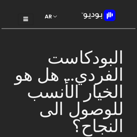
AR
EN
البودكاست
الفردي... هل هو
الخيار الأنسب
للوصول الى
النجاح؟