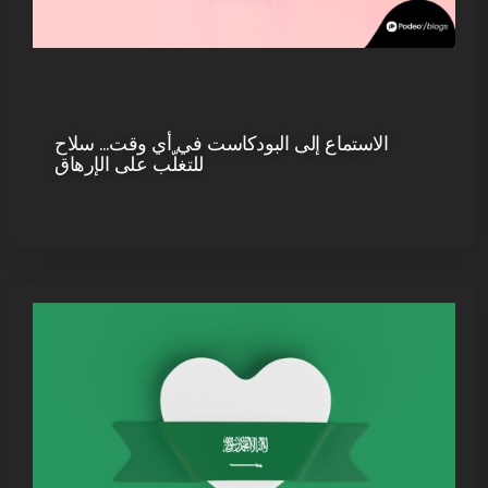
الاستماع إلى البودكاست في أي وقت… سلاح
للتغلّب على الإرهاق