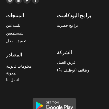
برامج البودكاست
المنتجات
برامج حصرية
للمبدعين
للمستمعين
تحقيق الدخل
الشركة
المصادر
فريق العمل
معلومات قانونية
وظائف (توظيف 🚀)
المدونة
اتصل بنا