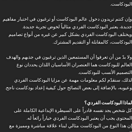
البودكاست.
وإن كنتم تريدون دخول عالم البودكاست أو ترغبون في اختبار مفاهيم
جديدة، يعتبر البودكاست الفردي مثالياً لخوض تجربة جديدة.
ويختلف البودكاست الفردي بشكل كبير عن غيره من أنواع تصاميم
البودكاست، كالمقابلة أو التقديم المشترك.
ولا بدّ من أن تعرفوا أن المستمعين الذين ترغبون في جذبهم والهدف
العالم للبودكاست هما العنصران الأساسيان اللذان يحددان نوع
التصميم الأنسب للبودكاست.
لذلك، سنقدّم لكم معلومات مهمة عن مزايا البودكاست الفردي
وعيوبه، بالإضافة إلى بعض النصائح حول كيفية إعداد بودكاست ناجح.
لماذا البودكاست الفردي؟
كل شخص يجد نفسه قادراً على السيطرة الإبداعية الكاملة على
المحتوى يجب أن يعتبر البودكاست الفردي خياراً رائعاً له.
إن هذا النوع من البودكاست مثالي لبناء علاقة مباشرة ومميزة مع