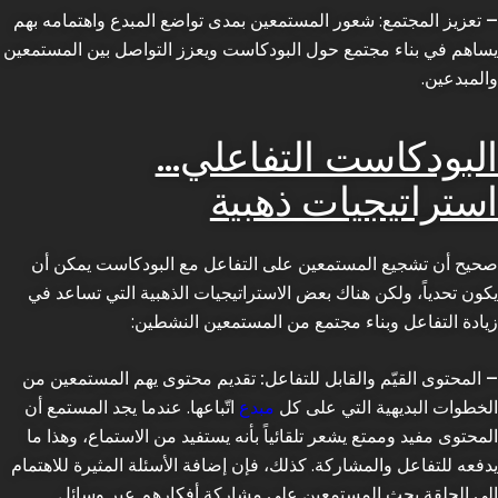
– تعزيز المجتمع
: شعور المستمعين بمدى تواضع المبدع واهتمامه بهم
يساهم في بناء مجتمع حول البودكاست ويعزز التواصل بين المستمعين
والمبدعين.
البودكاست التفاعلي…
استراتيجيات ذهبية
صحيح أن تشجيع المستمعين على التفاعل مع البودكاست يمكن أن
يكون تحدياً، ولكن هناك بعض الاستراتيجيات الذهبية التي تساعد في
زيادة التفاعل وبناء مجتمع من المستمعين النشطين:
– المحتوى القيّم والقابل للتفاعل:
تقديم محتوى يهم المستمعين من
الخطوات البديهية التي على كل
مبدع
اتّباعها. عندما يجد المستمع أن
المحتوى مفيد وممتع يشعر تلقائياً بأنه يستفيد من الاستماع، وهذا ما
يدفعه للتفاعل والمشاركة. كذلك، فإن إضافة الأسئلة المثيرة للاهتمام
الى الحلقة يحث المستمعين على مشاركة أفكارهم عبر وسائل