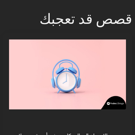
قصص قد تعجبك