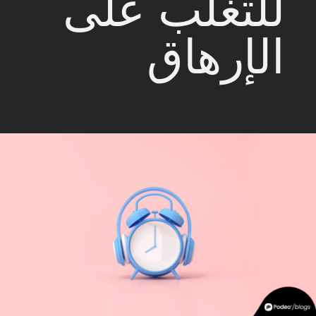
للتغلّب على
الإرهاق