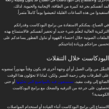
لمد أنفسكم بجرعة كبيرة من الطاقة، الإيجابية والحيوية. لذلك،
استفيدوا من هذه الساعات القليلة لتعيشوا يوماً كاملاً مثمراً.
في الصباح، يمكنكم الاستفادة من برامج البودكاست وقدراتكم
التركيزية العالية لتعلّم شيء جديد أو تحفيز أنفسكم. فالاستمتاع بهذه
الملفات الصوتية خلال احتساء القهوة أو تناول الفطور يساعدكم على
تحسين مزاجكم وزيادة إنتاجيتكم.
البودكاست خلال التنقلات
التنقّل من وإلى العمل أو أي وجهة أخرى قد يكون وقتاً مهدوراً تمضونه
على الطرقات وفي زحمة السير. ولكن، لماذا لا تحوّلون هذا الوقت
الضائع إلى وقت مفيد،
تستمتعون فيه بالمواضيع التي تحبّونها
أو حتى
تحصلون على جرعة من الترفيه والضحك مع برامج البودكاست
الكوميدية؟
الاستماع إلى برامج البودكاست أثناء القيادة أو استخدام المواصلات