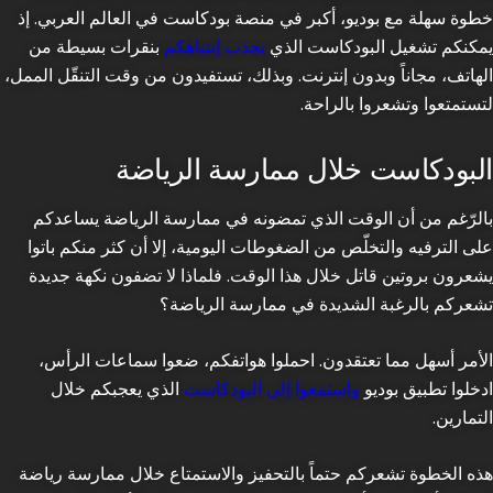
خطوة سهلة مع بوديو، أكبر في منصة بودكاست في العالم العربي. إذ
يمكنكم تشغيل البودكاست الذي
يجذب إنتباهكم
بنقرات بسيطة من
الهاتف، مجاناً وبدون إنترنت. وبذلك، تستفيدون من وقت التنقّل الممل،
لتستمتعوا وتشعروا بالراحة.
البودكاست خلال ممارسة الرياضة
بالرّغم من أن الوقت الذي تمضونه في ممارسة الرياضة يساعدكم
على الترفيه والتخلّص من الضغوطات اليومية، إلا أن كثر منكم باتوا
يشعرون بروتين قاتل خلال هذا الوقت. فلماذا لا تضفون نكهة جديدة
تشعركم بالرغبة الشديدة في ممارسة الرياضة؟
الأمر أسهل مما تعتقدون. احملوا هواتفكم، ضعوا سماعات الرأس،
ادخلوا تطبيق بوديو
واستمعوا إلى البودكاست
الذي يعجبكم خلال
التمارين.
هذه الخطوة تشعركم حتماً بالتحفيز والاستمتاع خلال ممارسة رياضة