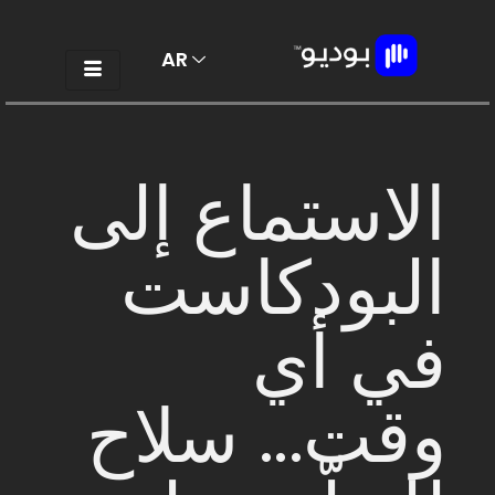
AR
EN
الاستماع إلى
البودكاست
في أي
وقت... سلاح