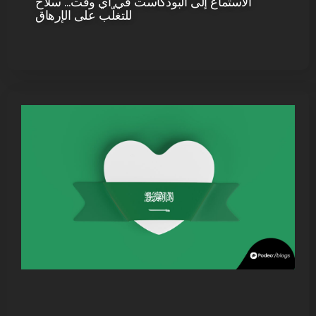
الاستماع إلى البودكاست في أي وقت… سلاح
للتغلّب على الإرهاق