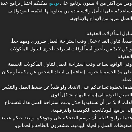
ومن بين أكثر من 4 مليون برنامج على
بوديو
، يمكنكم اختيار برامج عدة
تساعدكم على التأمل والاستفادة من معلوماتها القيّمة، لتعودوا إلى
العمل بمزيد من الإبداع والإنتاجية.
تناول المأكولات الخفيفة:
طبعاً، تناول الغداء خلال وقت استراحة العمل ضروري ومهم جداً.
ولكن لا بدّ من تأخذوا أيضاً أوقات استراحة أخرى لتناول المأكولات
الخفيفة.
وفي الواقع، يساعد وقت استراحة العمل لتناول المأكولات الخفيفة
على مدّ الجسم بالحيوية، إضافة إلى ابتعاد الشخص عن مكتبه أو مكان
عمله.
هذه الخطوة تساعدكم على الابتعاد ولو قليلاً عن ضغط العمل والتنفّس
العميق للعودة الى إتمام المهام بشكل أقوى.
لذلك، لا بدّ من أن تستفيدوا خلال وقت استراحة العمل هذا، للاستماع
إلى برامج البودكاست الكوميدية والترفيهية.
هذه البرامج كفيلة بأن ترسم الضحكة على وجوهكم، وتبعد عنكم عبء
ضغوطات العمل والحياة اليومية، فتشعرون بالطاقة والحماس.