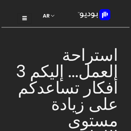
AR
EN
استراحة
العمل... إليكم 3
أفكار تساعدكم
على زيادة
مستوى