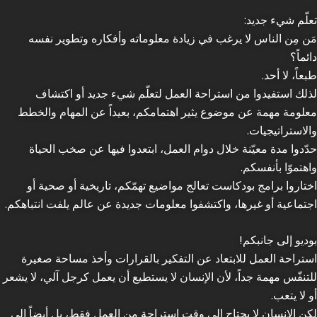
تعلّم شيء جديد:
مَن مِن الناس لا يرغب في زيادة معلوماته وأفكاره وتطوير نفسه
دائماً؟
طبعاً، لا أحد.
لذلك استفيدوا من استراحة العمل لتعلّم شيء جديد أو اكتشاف
معلومة مهمة عن موضوع يثير اهتمامكم، بعيداً عن المهام والخطط
والاستراتيجيات.
حدّدوا مدة معيّنة خلال دوام العمل، ابتعدوا فيها عن صخب الحياة
واهتموّا بأنفسكم.
اختاروا برامج بودكاست تعالج مواضيع تهمّكم، تاريخية أو صحية أو
اجتماعية أو غيرها، واكتشفوا معلومات جديدة عن عالم يلفت انتباهكم.
بوديو إلى جانبكم!
استراحة العمل للابتعاد عن التفكير بالقرارات وأخذ مساحة صغيرة
للتنفّس مهمة جداً، لأن الإنسان لا يستطيع أن يعمل كرجل آلي، لا يشعر
أو لا يتعب.
لكن الإنسان لا يحتاج الى وقت استراحة من العمل فقط، بل أيضاً الى