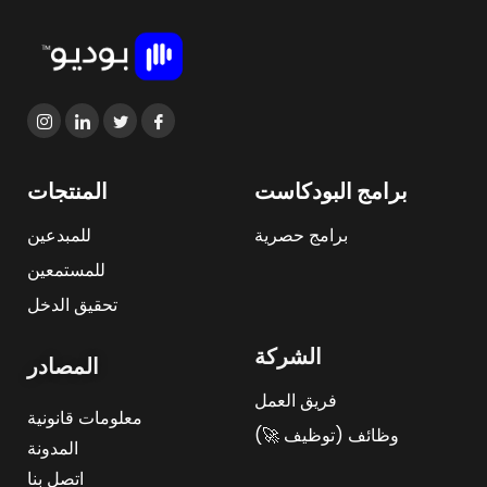
برامج البودكاست
المنتجات
برامج حصرية
للمبدعين
للمستمعين
تحقيق الدخل
الشركة
المصادر
فريق العمل
معلومات قانونية
وظائف (توظيف 🚀)
المدونة
اتصل بنا