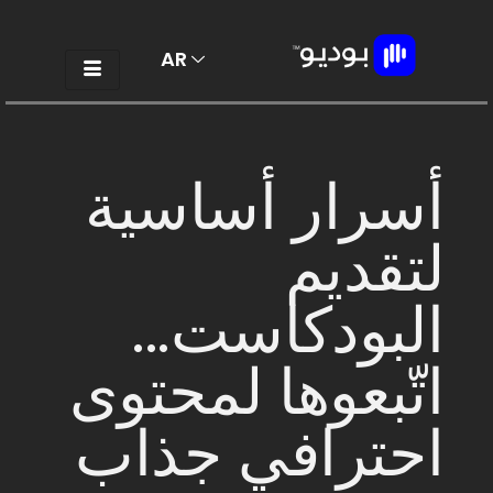
AR
EN
أسرار أساسية
لتقديم
البودكاست...
اتّبعوها لمحتوى
احترافي جذاب