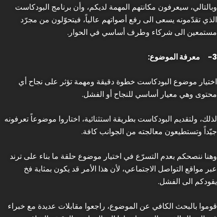
وبالتالي، سيعرفون مكانتهم المهمة لديكم، وأن برنامج البودكاست
الذي تقدّمونه يسعى الى رفع أصواتهم عالياً، فيتحوّلون من مجرّد
مستمعين الى شركاء وطرف أساسي في الحوار.
3-
معرفة الموضوع:
اختيار موضوع البودكاست خطوة دقيقة ومهمة تؤثر على نجاح أي
محتوى وهي معيار أساسي للنجاح أو الفشل.
لذلك، ولتقديم البودكاست بطريقة استثنائية، اختاروا موضوعاً تعرفونه
جيّداً وتستطيعون معالجته من الجوانب كافة.
وهنا ننصحكم بعدم التسرّع في اختيار موضوع حلقة ما بناء على ترند
عبر مواقع التواصل الاجتماعي، لأن هذا الأمر قد يكون بمثابة فخ
يقودكم الى الفشل.
قوموا بالبحث الكافي عن الموضوع، راجعوا مقابلات عديدة مع خبراء