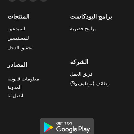
برامج البودكاست
المنتجات
برامج حصرية
للمبدعين
للمستمعين
تحقيق الدخل
الشركة
المصادر
فريق العمل
معلومات قانونية
وظائف (توظيف 🚀)
المدونة
اتصل بنا