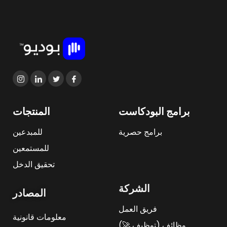
برامج البودكاست
المنتجات
برامج حصرية
للمبدعين
للمستمعين
تحقيق الدخل
الشركة
المصادر
فريق العمل
معلومات قانونية
وظائف (توظيف 🚀)