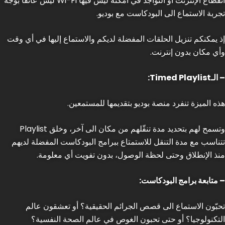
انقطاع الإنترنت أو التواجد في أمكنة ليس فيها Wi-Fi ليس عائقاً بوجه
تجربة الاستماع الى البودكاست مع بوديو.
إذ يمكنكم تنزيل الحلقات المفضلة لديكم والاستماع إليها في أي وقت
وأي مكان بدون إنترنت.
– الـTimed Playlist:
هذه الميزة تنفرد منصة بوديو بتقديمها للمستمعين.
وتسمح لهم بتحديد مدة تنقّلهم من مكان الى آخر، وخلق Playlist
تتناسب مع مدة التنقل للاستمتاع ببرامج البودكاست المفضلة لديهم
منذ الإنطلاق وحتى لحظة الوصول، بدون تفويت أي معلومة.
– متابعة برامج البودكاست:
تحبّون الاستماع الى قصص الجرائم الحقيقية؟ أو تعشقون عالم
التكنولوجيا؟ أو حتى تحبون الغوص في عالم الصحة النفسية؟