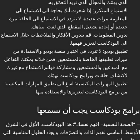
الذي يهمّك والمجال الذي تريد التعمّق به.
الاستماع المتكرر:
إذا شعرت أنك بحاجة الى الاستماع الى
المعلومة مرات عديدة، لا تتردد في الاستماع الى الحلقة مرة
جديدة أو إعادة تشغيل المقطع الذي لفت انتباهك.
تدوين المعلومات:
قم بتدوين الأفكار والملاحظات خلال الاستماع
الى البودكاست لتعزيز فهمها.
تطبيق بوديو
:
لا تتردد في اختيار منصة بوديو والاستفادة من
ميزات تطبيقها الخاصة بالمستمعين. فمن خلاله يمكنك التفاعل
مع المبدعين والمستمعين ومشاركة قوائم الاستماع مع غيرك
لاكتشاف حلقات وبرامج بودكاست تهمّك.
تطبيق المهارات المكتسبة:
اسعَ الى تطبيق المهارات المكتسبة
من برامج البودكاست لتعزيزها والاستفادة منها.
برامج بودكاست يجب أن تسمعها
–
“الصحة النفسية- افهم نفسك”
:
هذا البودكاست، الأوّل في الشرق
الأوسط، أساسي لفهم الذات والتصرّفات وإيجاد الحلول المناسبة التي