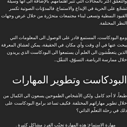
والتعمّق أكثر بالمجالات التي تثير اهتمامهم. بالإضافة الى أنها وسيلة
تشجّع على الحرية في الإبداع والاستماع. فالمدوّنات الصوتية تكسر
القيود النمطية وتسعى لبناء مجتمعات متحرّرة من خلال عرض وجهات
النظر المختلفة.
ومع البودكاست، المستمع قادر على الوصول الى المعلومات التي
يبحث عنها في أي وقت وأي مكان. في الحقيقة، يمكن لعشاق المعرفة
الذين يتعطّشون الى العلم أن يستمعوا الى البودكاست الذي يريدون
خلال ممارسة الرياضة، التسوّق، التنقّل…
البودكاست وتطوير المهارات
طبعاً، لا أحد كامل. ولكن الأشخاص الطموحين يسعون الى الكمال من
خلال تطوير مهاراتهم المختلفة. فكيف تساعد برامج البودكاست على
ذلك في رحلة التعلّم الذاتي؟
مهارة الاستماع:
هذه المهارة تجنّب الفرد مشاكل كثيرة .