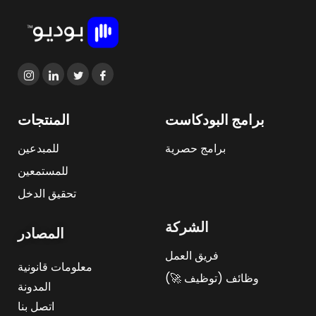
برامج البودكاست
المنتجات
برامج حصرية
للمبدعين
للمستمعين
تحقيق الدخل
الشركة
المصادر
فريق العمل
معلومات قانونية
وظائف (توظيف 🚀)
المدونة
اتصل بنا