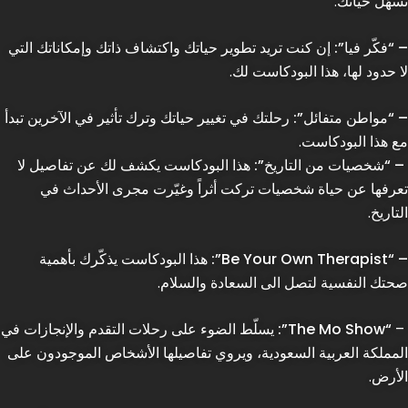
تسهّل حياتك.
–
“فكّر فيا”
:
إن كنت تريد تطوير حياتك واكتشاف ذاتك وإمكاناتك التي
لا حدود لها، هذا البودكاست لك.
–
“مواطن متفائل”
:
رحلتك في تغيير حياتك وترك تأثير في الآخرين تبدأ
مع هذا البودكاست.
–
“شخصيات من التاريخ”
:
هذا البودكاست يكشف لك عن تفاصيل لا
تعرفها عن حياة شخصيات تركت أثراً وغيّرت مجرى الأحداث في
التاريخ.
–
“
Be Your Own Therapist”
:
هذا البودكاست يذكّرك بأهمية
صحتك النفسية لتصل الى السعادة والسلام.
–
“
The Mo Show”
:
يسلّط الضوء على رحلات التقدم والإنجازات في
المملكة العربية السعودية، ويروي تفاصيلها الأشخاص الموجودون على
الأرض.