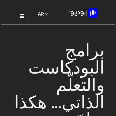
AR
EN
برامج
البودكاست
والتعلّم
الذاتي... هكذا