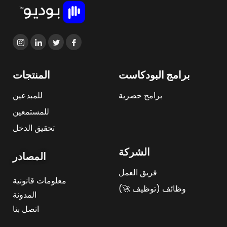
برامج البودكاست
المنتجات
برامج حصرية
للمبدعين
للمستمعين
تحقيق الدخل
الشركة
المصادر
فريق العمل
معلومات قانونية
وظائف (توظيف 🚀)
المدونة
اتصل بنا