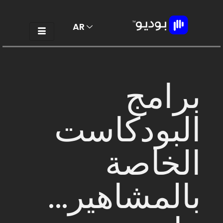
AR
EN
برامج
البودكاست
الخاصة
بالمشاهير...