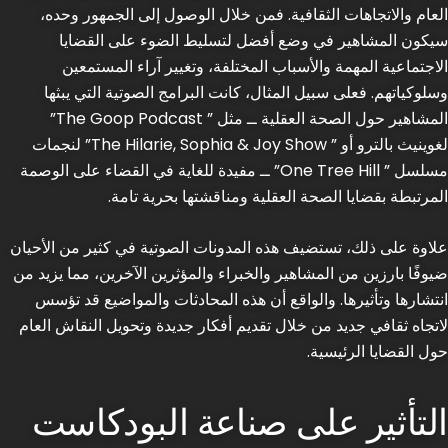
العام والاتجاهات الثقافية. فمن خلال الوصول إلى الجمهور وحده،
سيكون المشاهير في وضع أفضل لتسليط الضوء على القضايا
الاجتماعية المهمة والأسباب المختلفة، وتغيير آراء المستمعين
وسلوكياتهم. فعلى سبيل المثال، كانت البرامج الصوتية التي يبثها
المشاهير حول الصحة العقلية ــ مثل ” The Goop Podcast”
لغوينيث بالترو أو ” The Hilarie, Sophia & Joy Show” لنجمات
مسلسل ” One Tree Hill” ــ مفيدة للغاية في القضاء على الوصمة
المرتبطة بقضايا الصحة العقلية ومناقشتها بحرية تامة.
علاوة على ذلك، تستضيف هذه المدونات الصوتية في كثير من الأحيان
ضيوفًا بارزين من المشاهير والخبراء والمؤثرين الآخرين، مما يزيد من
انتشارها وتأثيرها. والواقع أن هذه المحادثات والمواضيع قد تؤسس
لاتجاه ثقافي جديد من خلال تقديم أفكار جديدة وتحويل النقاش العام
حول القضايا الرئيسية.
التأثير على صناعة البودكاست