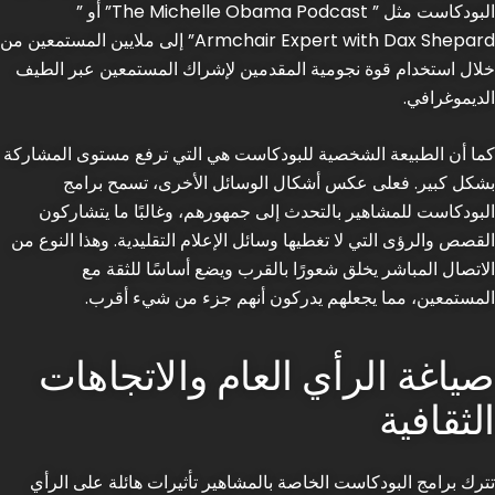
البودكاست مثل ” The Michelle Obama Podcast” أو ”
Armchair Expert with Dax Shepard” إلى ملايين المستمعين من
خلال استخدام قوة نجومية المقدمين لإشراك المستمعين عبر الطيف
الديموغرافي.
كما أن الطبيعة الشخصية للبودكاست هي التي ترفع مستوى المشاركة
بشكل كبير. فعلى عكس أشكال الوسائل الأخرى، تسمح برامج
البودكاست للمشاهير بالتحدث إلى جمهورهم، وغالبًا ما يتشاركون
القصص والرؤى التي لا تغطيها وسائل الإعلام التقليدية. وهذا النوع من
الاتصال المباشر يخلق شعورًا بالقرب ويضع أساسًا للثقة مع
المستمعين، مما يجعلهم يدركون أنهم جزء من شيء أقرب.
صياغة الرأي العام والاتجاهات
الثقافية
تترك برامج البودكاست الخاصة بالمشاهير تأثيرات هائلة على الرأي