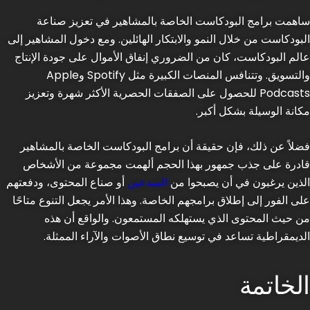
ساهمت برامج البودكاست الخاصة بالمشاهير في تعزيز صناعة
البودكاست من خلال النمو والابتكار الهائلين. ومع دخول المشاهير إلى
عالم البودكاست، كان من الضروري إنفاق الأموال على جودة الإنتاج
والتسويق. وتتنافس المنصات الكبيرة مثل Spotify وApple
Podcasts للحصول على الصفقات الحصرية الأكثر شهرة وتعزيز
مكانة الوسيلة بشكل أكبر.
فضلاً عن ذلك، فإن حقيقة أن برامج البودكاست الخاصة بالمشاهير
قادرة على جذب جمهور بهذا الحجم ألهمت مجموعة من الأشخاص
الذين يرغبون في أن يصبحوا من
المبدعين
أو صناع المحتوى، ودفعتهم
على الفور إلى إطلاق برامجهم الخاصة. وهذا الأمر يجعل التنوع متاحًا
من حيث المحتوى الذي يستهلكه المستمعون. والواقع أن هذه
الديمقراطية تساعد في توسيع نطاق الأصوات والآراء الممثلة.
الخاتمة